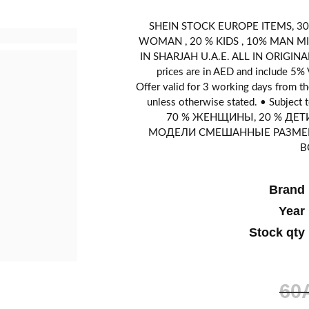
SHEIN STOCK EUROPE ITEMS, 30
WOMAN , 20 % KIDS , 10% MAN MI
IN SHARJAH U.A.E. ALL IN ORIGINA
prices are in AED and include 5% V
Offer valid for 3 working days from the
unless otherwise stated. • Subject t
70 % ЖЕНЩИНЫ, 20 % ДЕ
МОДЕЛИ СМЕШАННЫЕ РАЗМЕР
В
Brand
Year
Stock qty
60