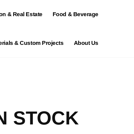
on & Real Estate
Food & Beverage
erials & Custom Projects
About Us
N STOCK